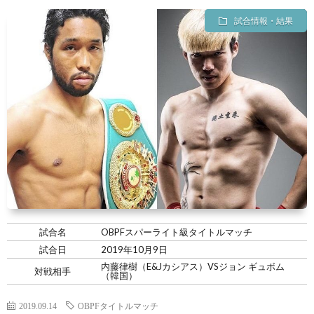
試合情報・結果
試合名
OBPFスパーライト級タイトルマッチ
試合日
2019年10月9日
内藤律樹（E&Jカシアス）VSジョン ギュボム
対戦相手
（韓国）
2019.09.14
OBPFタイトルマッチ