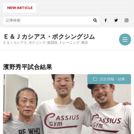
NEW ARTICLE
大澤陽デ
Ｅ＆Ｊカシアス・ボクシングジム
Ｅ＆Ｊカシアス, ボクシング, 格闘技, トレーニング, 横浜
濱野秀平試合結果
ジ
試合情報・結果
ム
ご
に
挨
最
つ
拶
新
試