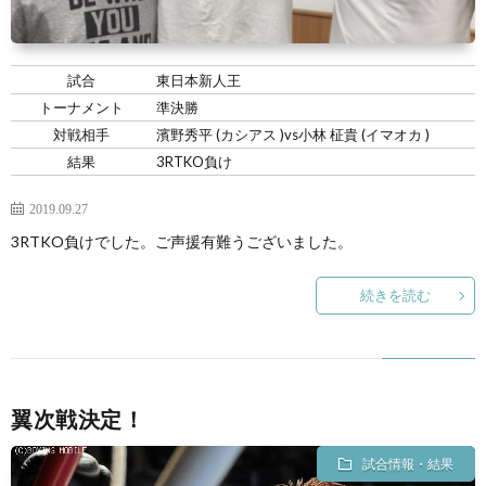
い
情
合
選
て
報
情
手
ト
試合
東日本新人王
トーナメント
準決勝
報・
情
レ
入
対戦相手
濱野秀平 (カシアス )vs小林 柾貴 (イマオカ )
結果
3RTKO負け
結
報
ー
会・
ジ
2019.09.27
3RTKO負けでした。ご声援有難うございました。
果
ナ
練
ム
お
続きを読む
ー
習
の
問
生
練
い
翼次戦決定！
募
習
合
試合情報・結果
集
風
わ