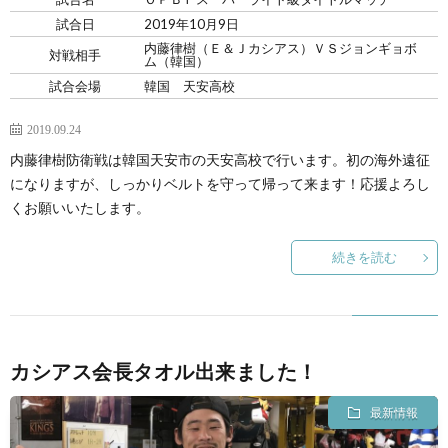
試合日
2019年10月9日
内藤律樹（Ｅ＆Ｊカシアス）ＶＳジョンギョボ
対戦相手
ム（韓国）
試合会場
韓国 天安高校
2019.09.24
内藤律樹防衛戦は韓国天安市の天安高校で行います。初の海外遠征
になりますが、しっかりベルトを守って帰って来ます！応援よろし
くお願いいたします。
続きを読む
カシアス会長タオル出来ました！
最新情報