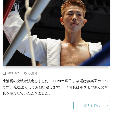
景
せ
2019.09.25
小浦翼
小浦翼の次戦が決定しました！ 11/9(土曜日)、会場は後楽園ホール
です。 応援よろしくお願い致します。 ＊写真はボクモバさんの写
真を使わせていただきました。
続きを読む