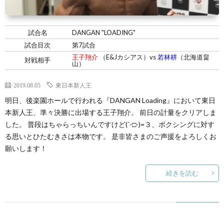
試合名
DANGAN "LOADING"
試合目次
第7試合
王子翔介
（E&Jカシアス）vs
若林耕
（北海道畠
対戦相手
山）
2019.08.05
東日本新人王
明日、後楽園ホールで行われる『DANGAN Loading』において東日
本新人王、準々決勝に出場する王子翔介。 前日の計量をクリアしま
した。 普段はちゃらっちいんですけど(´-□-)=３、ボクシングに対す
る思いとひたむきさは本物です。 是非皆さまのご声援をよろしくお
願いします！
続きを読む