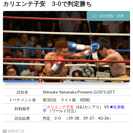
カリエンテ子安 3-0で判定勝ち
試合情報・結果
試合名
Shinsuke Yamanaka Presents GOD'S LEFT
トーナメント表
第3試合 ライト級 4回戦
〇カリエンテ子安
（E&Jカシアス） VS
✖生井航
対戦相手
平
（ワールド日立）
試合結果
判定 3-0 （39-38、39-37、40-36）
2019.07.23