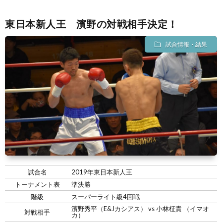
東日本新人王 濱野の対戦相手決定！
試合情報・結果
試合名
2019年東日本新人王
トーナメント表
準決勝
階級
スーパーライト級4回戦
濱野秀平（E&Jカシアス） vs 小林柾貴 （イマオ
対戦相手
カ）