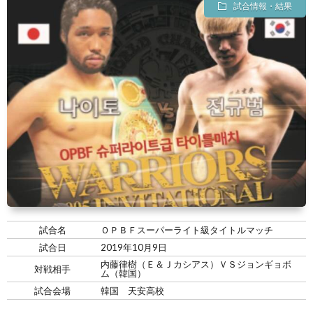
試合情報・結果
試合名
ＯＰＢＦスーパーライト級タイトルマッチ
試合日
2019年10月9日
内藤律樹（Ｅ＆Ｊカシアス）ＶＳジョンギョボ
対戦相手
ム（韓国）
試合会場
韓国 天安高校