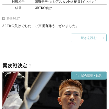
対戦相手
濱野秀平 (カシアス )vs小林 柾貴 (イマオカ )
結果
3RTKO負け
2019.09.27
3RTKO負けでした。ご声援有難うございました。
続きを読む
翼次戦決定！
試合情報・結果