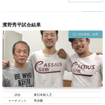
景
せ
濱野秀平試合結果
試合情報・結果
試合
東日本新人王
トーナメント
準決勝