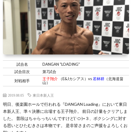
試合名
DANGAN "LOADING"
試合目次
第7試合
王子翔介
（E&Jカシアス）vs
若林耕
（北海道畠
対戦相手
山）
2019.08.05
東日本新人王
明日、後楽園ホールで行われる『DANGAN Loading』において東日
本新人王、準々決勝に出場する王子翔介。 前日の計量をクリアしま
した。 普段はちゃらっちいんですけど(´-□-)=３、ボクシングに対す
る思いとひたむきさは本物です。 是非皆さまのご声援をよろしくお