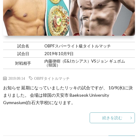
試合名
OBPFスパーライト級タイトルマッチ
試合日
2019年10月9日
内藤律樹（E&Jカシアス）VSジョン ギュボム
対戦相手
（韓国）
2019.09.14
OBPFタイトルマッチ
お知らせ 延期になっていましたリッキの試合ですが、 10/9(水)に決
まりました。 会場は韓国の天安市 Baekseok University
Gymnasium(白石大学校)になります。
続きを読む