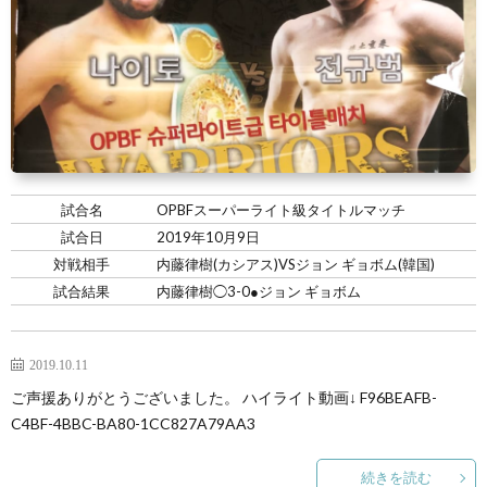
い
情
合
選
て
報
情
手
ト
報・
情
レ
入
結
報
ー
会・
ジ
試合名
OPBFスーパーライト級タイトルマッチ
試合日
2019年10月9日
果
ナ
練
ム
お
対戦相手
内藤律樹(カシアス)VSジョン ギョボム(韓国)
試合結果
内藤律樹◯3-0●ジョン ギョボム
ー
習
の
問
2019.10.11
生
練
い
ご声援ありがとうございました。 ハイライト動画↓ F96BEAFB-
C4BF-4BBC-BA80-1CC827A79AA3
募
習
合
続きを読む
集
風
わ