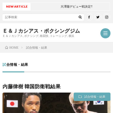
NEW ARTICLE
大澤陽デビュー戦決定‼
Ｅ＆Ｊカシアス・ボクシングジム
Ｅ＆Ｊカシアス, ボクシング, 格闘技, トレーニング, 横浜
試合情報・結果
HOME
ジ
試合情報・結果
ム
ご
内藤律樹 韓国防衛戦結果
に
挨
最
試合情報・結果
つ
拶
新
試