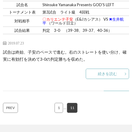
試合名
Shinsuke Yamanaka Presents GOD'S LEFT
トーナメント表
第3試合 ライト級 4回戦
〇カリエンテ子安
（E&Jカシアス） VS
✖生井航
対戦相手
平
（ワールド日立）
試合結果
判定 3-0 （39-38、39-37、40-36）
2019.07.23
試合は終始、子安のペースで進む。右のストレートを使い分け、確
実に有効打を決めて3-0の判定勝ちを収めた。
続きを読む
PREV
1
…
11