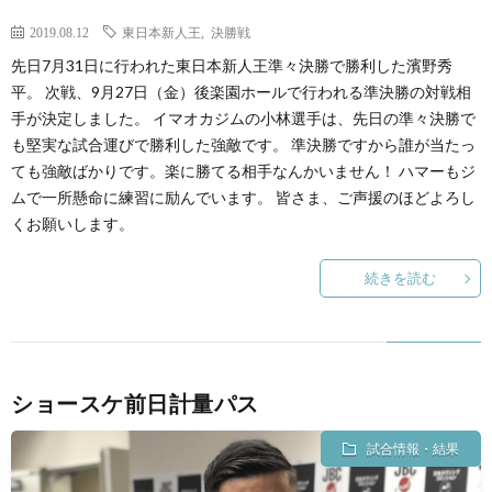
2019.08.12
東日本新人王
,
決勝戦
先日7月31日に行われた東日本新人王準々決勝で勝利した濱野秀
平。 次戦、9月27日（金）後楽園ホールで行われる準決勝の対戦相
手が決定しました。 イマオカジムの小林選手は、先日の準々決勝で
も堅実な試合運びで勝利した強敵です。 準決勝ですから誰が当たっ
ても強敵ばかりです。楽に勝てる相手なんかいません！ ハマーもジ
ムで一所懸命に練習に励んでいます。 皆さま、ご声援のほどよろし
くお願いします。
続きを読む
ショースケ前日計量パス
試合情報・結果