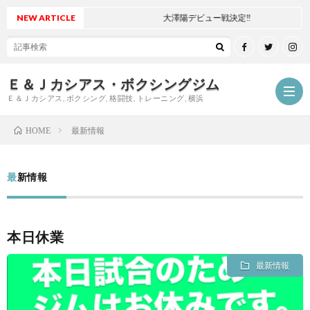
NEW ARTICLE
大澤陽デビュー戦決定‼
Ｅ＆Ｊカシアス・ボクシングジム
Ｅ＆Ｊカシアス, ボクシング, 格闘技, トレーニング, 横浜
最新情報
HOME
ジ
最新情報
ム
ご
本日休業
に
挨
最
最新情報
つ
拶
新
試