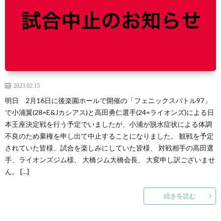
2023.02.15
明日 2月16日に後楽園ホールで開催の「フェニックスバトル97」
で小浦翼(28=E&Jカシアス)と高田勇仁選手(24=ライオンズ)による日
本王座決定戦を行う予定でいましたが、小浦が脱水症状による体調
不良のため棄権を申し出て中止することになりました。 観戦を予定
されていた皆様、試合を楽しみにしていた皆様、 対戦相手の高田選
手、ライオンズジム様、 大橋ジム大橋会長、 大変申し訳ございませ
ん。 […]
続きを読む