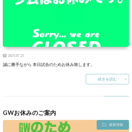
い
情
合
選
て
報
情
手
ト
報・
情
レ
入
結
報
ー
会・
ジ
2025.07.25
誠に勝手ながら 本日試合のためお休み致します。
果
ナ
練
ム
お
続きを読む
ー
習
の
問
生
練
い
GWお休みのご案内
募
習
合
最新情報
集
風
わ