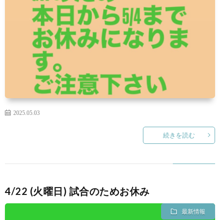
景
せ
2025.05.03
続きを読む
4/22 (火曜日) 試合のためお休み
最新情報