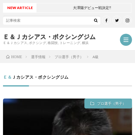
NEW ARTICLE
大澤陽デビュー戦決定‼
Ｅ＆Ｊカシアス・ボクシングジム
Ｅ＆Ｊカシアス, ボクシング, 格闘技, トレーニング, 横浜
選手情報
プロ選手（男子）
A級
HOME
ジ
Ｅ＆Ｊカシアス・ボクシングジム
ム
ご
プロ選手（男子）
に
挨
最
つ
拶
新
試