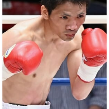
い
情
合
選
て
報
情
手
ト
報・
情
レ
入
結
報
ー
会・
ジ
果
ナ
練
ム
お
ー
習
の
問
生
練
い
募
習
合
集
風
わ