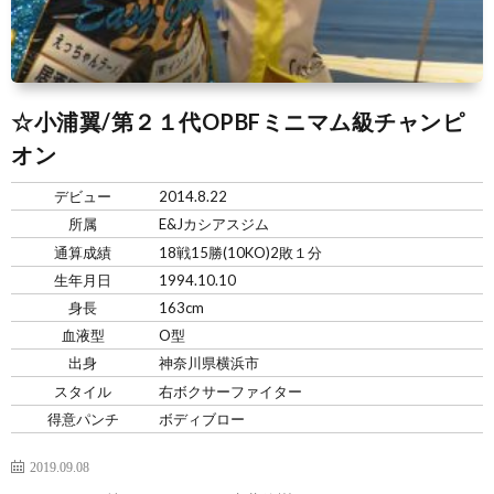
☆小浦翼/第２１代OPBFミニマム級チャンピ
オン
デビュー
2014.8.22
所属
E&Jカシアスジム
通算成績
18戦15勝(10KO)2敗１分
生年月日
1994.10.10
身長
163cm
血液型
O型
出身
神奈川県横浜市
スタイル
右ボクサーファイター
得意パンチ
ボディブロー
2019.09.08