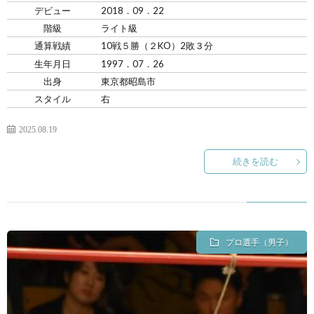
デビュー
2018．09．22
階級
ライト級
通算戦績
10戦５勝（２KO）2敗３分
生年月日
1997．07．26
出身
東京都昭島市
スタイル
右
2025.08.19
続きを読む
プロ選手（男子）