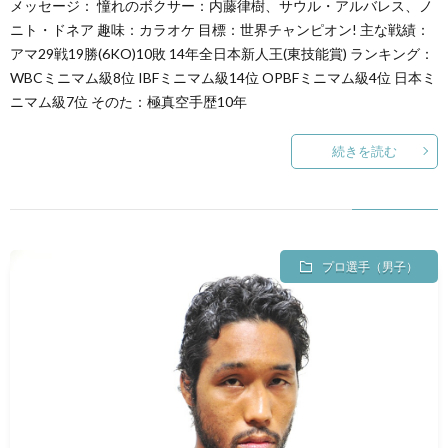
メッセージ： 憧れのボクサー：内藤律樹、サウル・アルバレス、ノ
ニト・ドネア 趣味：カラオケ 目標：世界チャンピオン! 主な戦績：
アマ29戦19勝(6KO)10敗 14年全日本新人王(東技能賞) ランキング：
WBCミニマム級8位 IBFミニマム級14位 OPBFミニマム級4位 日本ミ
ニマム級7位 そのた：極真空手歴10年
続きを読む
プロ選手（男子）