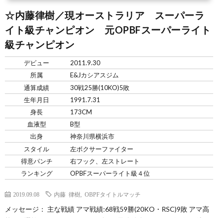
☆内藤律樹／現オーストラリア スーパーラ
イト級チャンピオン 元OPBFスーパーライト
級チャンピオン
デビュー
2011.9.30
所属
E&Jカシアスジム
通算成績
30戦25勝(10KO)5敗
生年月日
1991.7.31
身長
173CM
血液型
B型
出身
神奈川県横浜市
スタイル
左ボクサーファイター
得意パンチ
右フック、左ストレート
ランキング
OPBFスーパーライト級４位
2019.09.08
内藤 律樹
,
OBPFタイトルマッチ
メッセージ： 主な戦績 アマ戦績:68戦59勝(20KO・RSC)9敗 アマ高