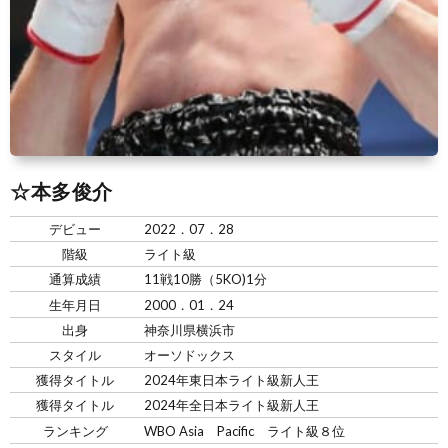
☆本多俊介
デビュー
2022．07．28
階級
ライト級
通算成績
11戦10勝（5KO)1分
生年月日
2000．01．24
出身
神奈川県横浜市
スタイル
オーソドックス
獲得タイトル
2024年東日本ライト級新人王
獲得タイトル
2024年全日本ライト級新人王
ランキング
WBO Asia Pacific ライト級８位