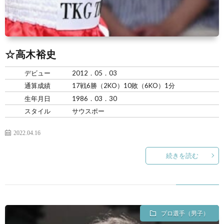
景
せ
☆高木裕史
デビュー
2012．05．03
通算成績
17戦6勝（2KO）10敗（6KO）1分
生年月日
1986．03．30
スタイル
サウスポー
2022.04.16
続きを読む
プロ選手（男子）