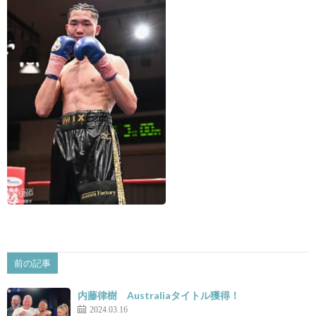
景
せ
前の記事
内藤律樹 Australiaタイトル獲得！
2024.03.16