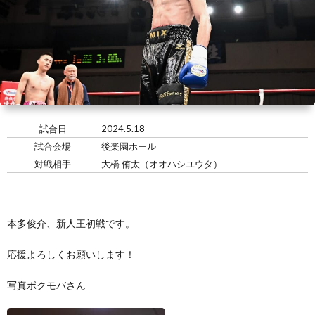
い
情
合
選
て
報
情
手
ト
報・
情
レ
入
結
報
ー
会・
ジ
試合日
2024.5.18
試合会場
後楽園ホール
果
ナ
練
ム
お
対戦相手
大橋 侑太（オオハシユウタ）
ー
習
の
問
本多俊介、新人王初戦です。
生
練
い
応援よろしくお願いします！
募
習
合
写真ボクモバさん
集
風
わ