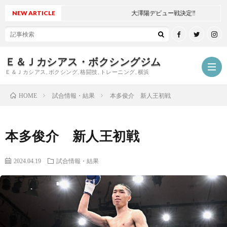
NEW ARTICLE
大澤陽デビュー戦決定‼
Ｅ＆Ｊカシアス・ボクシングジム
Ｅ＆Ｊカシアス, ボクシング, 格闘技, トレーニング, 横浜
試合情報・結果
本多俊介 新人王初戦
HOME
ジ
本多俊介 新人王初戦
ム
ご
2024.04.19
試合情報・結果
に
挨
最
つ
拶
新
試