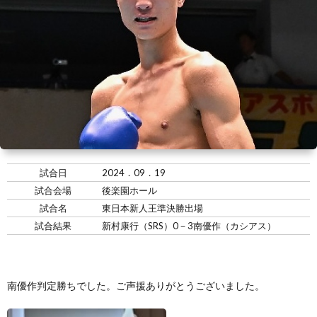
い
情
合
選
て
報
情
手
ト
報・
情
レ
入
結
報
ー
会・
ジ
果
ナ
練
ム
お
試合日
2024．09．19
試合会場
後楽園ホール
ー
習
の
問
試合名
東日本新人王準決勝出場
試合結果
新村康行（SRS）0－3南優作（カシアス）
生
練
い
募
習
合
南優作判定勝ちでした。ご声援ありがとうございました。
集
風
わ