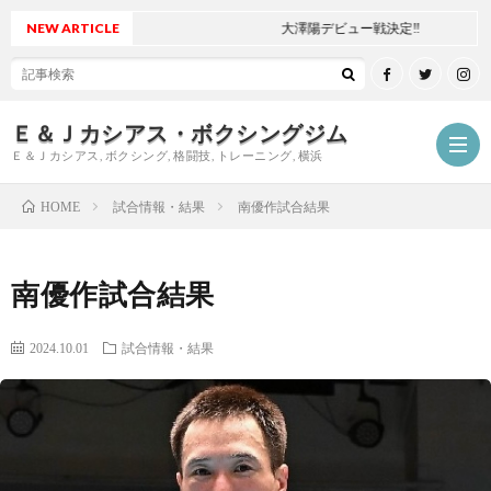
NEW ARTICLE
大澤陽デビュー戦決定‼
Ｅ＆Ｊカシアス・ボクシングジム
Ｅ＆Ｊカシアス, ボクシング, 格闘技, トレーニング, 横浜
試合情報・結果
南優作試合結果
HOME
ジ
南優作試合結果
ム
ご
2024.10.01
試合情報・結果
に
挨
最
つ
拶
新
試