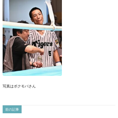
景
せ
写真はボクモバさん
前の記事