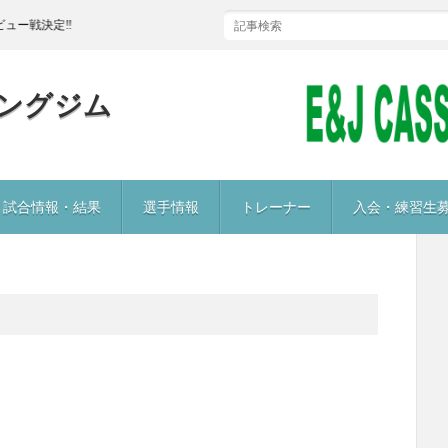
ー戦決定‼
ングジム
試合情報・結果
選手情報
トレーナー
入会・練習生