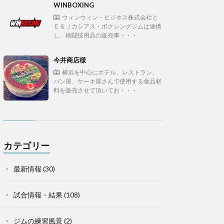
WINBOXING
ウィンウィン・ビジネス株式会社と
Ｅ＆Ｊカシアス・ボクシングジムは連携
し、格闘技用品の販売事・・・
今井商店様
横浜を中心にホテル、レストラン、
パン屋、ケーキ屋さんで使用する食品材
料を販売させて頂いてお・・・
カテゴリー
最新情報
(30)
試合情報・結果
(108)
ジムの練習風景
(2)