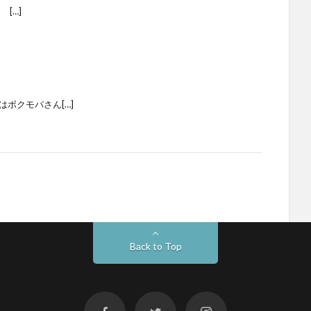
[…]
ボクモバさん[…]
Back to Top