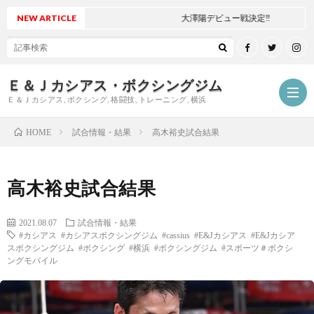
NEW ARTICLE
大澤陽デビュー戦決定‼
Ｅ＆Ｊカシアス・ボクシングジム
Ｅ＆Ｊカシアス, ボクシング, 格闘技, トレーニング, 横浜
試合情報・結果
高木裕史試合結果
HOME
ジ
高木裕史試合結果
ム
ご
2021.08.07
試合情報・結果
#カシアス #カシアスボクシングジム #cassius #E&Jカシアス #E&Jカシア
に
挨
最
スボクシングジム #ボクシング #横浜 #ボクシングジム #スポーツ＃ボクシ
ングモバイル
つ
拶
新
試