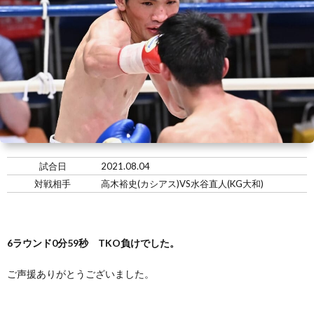
い
情
合
選
て
報
情
手
ト
報・
情
レ
入
結
報
ー
会・
ジ
果
ナ
練
ム
お
試合日
2021.08.04
対戦相手
高木裕史(カシアス)VS水谷直人(KG大和)
ー
習
の
問
生
練
い
6ラウンド0分59秒 TKO負けでした。
ご声援ありがとうございました。
募
習
合
集
風
わ