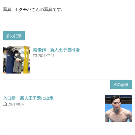
写真…ボクモバさんの写真です。
景
せ
前の記事
南優作 新人王予選出場
2021.07.11
次の記事
入口皓一新人王予選に出場
2021.08.07