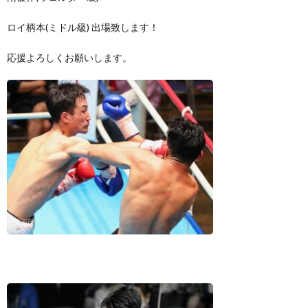
ロイ柄本(ミドル級) 出場致します！
景
せ
応援よろしくお願いします。