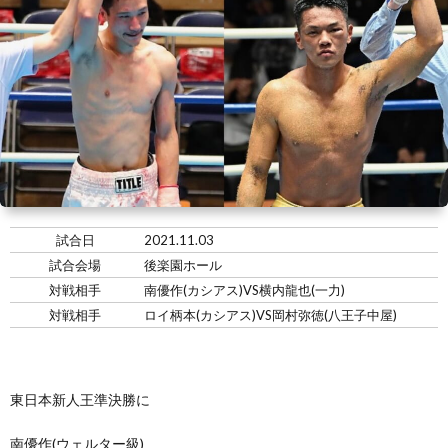
い
情
合
選
て
報
情
手
ト
報・
情
レ
入
結
報
ー
会・
ジ
果
ナ
練
ム
お
試合日
2021.11.03
試合会場
後楽園ホール
ー
習
の
問
対戦相手
南優作(カシアス)VS横内龍也(一力)
対戦相手
ロイ柄本(カシアス)VS岡村弥徳(八王子中屋)
生
練
い
募
習
合
東日本新人王準決勝に
南優作(ウェルター級)
集
風
わ