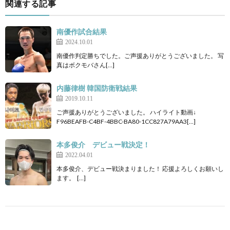
関連する記事
南優作試合結果
2024.10.01
南優作判定勝ちでした。ご声援ありがとうございました。 写
真はボクモバさん[…]
内藤律樹 韓国防衛戦結果
2019.10.11
ご声援ありがとうございました。 ハイライト動画↓
F96BEAFB-C4BF-4BBC-BA80-1CC827A79AA3[…]
本多俊介 デビュー戦決定！
2022.04.01
本多俊介、デビュー戦決まりました！ 応援よろしくお願いし
ます。 […]