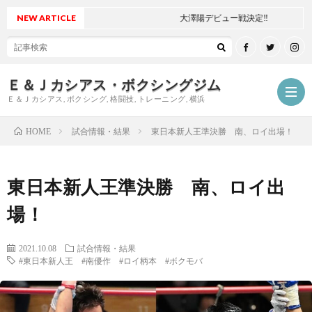
NEW ARTICLE
大澤陽デビュー戦決定‼
Ｅ＆Ｊカシアス・ボクシングジム
Ｅ＆Ｊカシアス, ボクシング, 格闘技, トレーニング, 横浜
試合情報・結果
東日本新人王準決勝 南、ロイ出場！
HOME
ジ
東日本新人王準決勝 南、ロイ出
ム
ご
場！
に
挨
最
2021.10.08
試合情報・結果
#東日本新人王 #南優作 #ロイ柄本 #ボクモバ
つ
拶
新
試