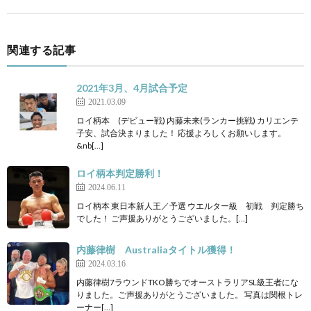
関連する記事
2021年3月、4月試合予定
2021.03.09
ロイ柄本 (デビュー戦) 内藤未来(ランカー挑戦) カリエンテ
子安、試合決まりました！ 応援よろしくお願いします。
&nb[…]
ロイ柄本判定勝利！
2024.06.11
ロイ柄本 東日本新人王／予選 ウエルター級 初戦 判定勝ち
でした！ ご声援ありがとうございました。[…]
内藤律樹 Australiaタイトル獲得！
2024.03.16
内藤律樹7ラウンドTKO勝ちでオーストラリアSL級王者にな
りました。ご声援ありがとうございました。 写真は関根トレ
ーナー[…]