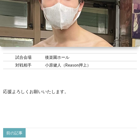
い
情
合
選
て
報
情
手
ト
報・
情
レ
入
結
報
ー
会・
ジ
試合会場
後楽園ホール
対戦相手
小原健人（Reason押上）
果
ナ
練
ム
お
ー
習
の
問
応援よろしくお願いいたします。
生
練
い
募
習
合
前の記事
集
風
わ