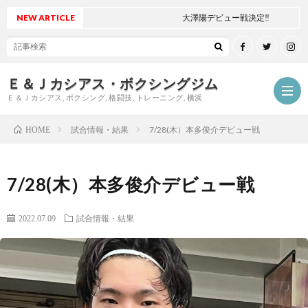
NEW ARTICLE
大澤陽デビュー戦決定‼
Ｅ＆Ｊカシアス・ボクシングジム
Ｅ＆Ｊカシアス, ボクシング, 格闘技, トレーニング, 横浜
試合情報・結果
7/28(木）本多俊介デビュー戦
HOME
ジ
7/28(木）本多俊介デビュー戦
ム
ご
2022.07.09
試合情報・結果
に
挨
最
つ
拶
新
試