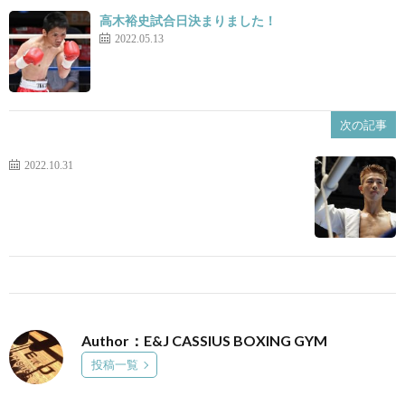
高木裕史試合日決まりました！
2022.05.13
景
せ
次の記事
2022.10.31
Author：E&J CASSIUS BOXING GYM
投稿一覧