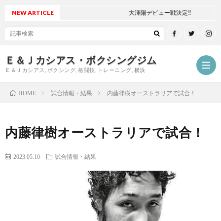
NEW ARTICLE
大澤陽デビュー戦決定‼
Ｅ＆Ｊカシアス・ボクシングジム
Ｅ＆Ｊカシアス, ボクシング, 格闘技, トレーニング, 横浜
試合情報・結果
内藤律樹オーストラリアで試合！
HOME
ジ
内藤律樹オーストラリアで試合！
ム
ご
2023.05.10
試合情報・結果
に
挨
最
つ
拶
新
試