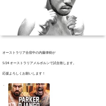
い
情
合
選
て
報
情
手
ト
報・
情
レ
入
結
報
ー
会・
ジ
オーストラリア合宿中の内藤律樹が
果
ナ
練
ム
お
5/24 オーストラリアメルボルンで試合致します。
ー
習
の
問
応援よろしくお願いします！
生
練
い
募
習
合
集
風
わ