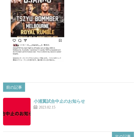
景
せ
前の記事
小浦翼試合中止のお知らせ
2023.02.15
次の記事