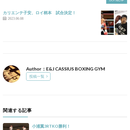
カリエンテ子安、ロイ柄本 試合決定！
2023.06.08
Author：E&J CASSIUS BOXING GYM
投稿一覧
関連する記事
小浦翼3RTKO勝利！