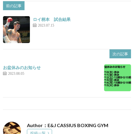
前の記事
景
せ
ロイ柄本 試合結果
2023.07.15
次の記事
お盆休みのお知らせ
2023.08.05
Author：E&J CASSIUS BOXING GYM
投稿一覧