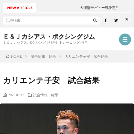
NEW ARTICLE
大澤陽デビュー戦決定‼
Ｅ＆Ｊカシアス・ボクシングジム
Ｅ＆Ｊカシアス, ボクシング, 格闘技, トレーニング, 横浜
試合情報・結果
カリエンテ子安 試合結果
HOME
ジ
カリエンテ子安 試合結果
ム
ご
2023.07.15
試合情報・結果
に
挨
最
つ
拶
新
試