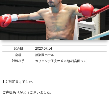
い
情
合
選
て
報
情
手
ト
報・
情
レ
入
結
報
ー
会・
ジ
試合日
2023.07.14
会場
後楽園ホール
果
ナ
練
ム
お
対戦相手
カリエンテ子安vs並木翔冴(宮田ジム)
ー
習
の
問
1-2 判定負けでした。
生
練
い
ご声援ありがとうございました。
募
習
合
集
風
わ