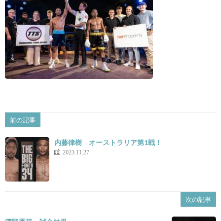
景
せ
前の記事
内藤律樹 オーストラリア第1戦！
2023.11.27
次の記事