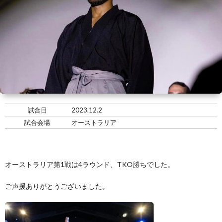
い
情
合
選
て
報
情
手
ト
報・
情
レ
入
結
報
ー
会・
ジ
試合日
2023.12.2
果
ナ
練
ム
お
試合会場
オーストラリア
ー
習
の
問
オーストラリア第1戦は4ラウンド、TKO勝ちでした。
生
練
い
ご声援ありがとうございました。
募
習
合
集
風
わ