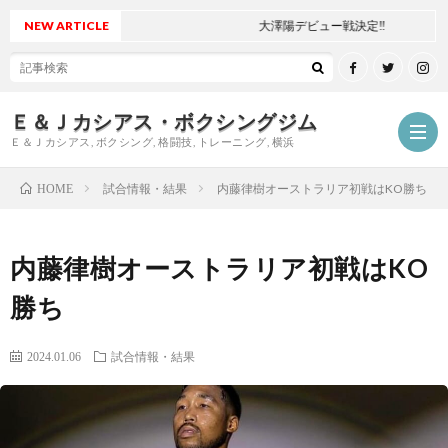
NEW ARTICLE
大澤陽デビュー戦決定‼
Ｅ＆Ｊカシアス・ボクシングジム
Ｅ＆Ｊカシアス, ボクシング, 格闘技, トレーニング, 横浜
試合情報・結果
内藤律樹オーストラリア初戦はKO勝ち
HOME
ジ
内藤律樹オーストラリア初戦はKO
ム
ご
勝ち
に
挨
最
2024.01.06
試合情報・結果
つ
拶
新
試