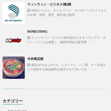
ウィンウィン・ビジネス(株)様
WEBシステム、ホームページ、コーポレートサイトなど
景
せ
の企画、管理、運営、制作及び販売
WINBOXING
ウィンウィン・ビジネス株式会社とＥ＆Ｊカシアス・ボ
クシングジムは連携し、格闘技用品の販売事・・・
今井商店様
横浜を中心にホテル、レストラン、パン屋、ケーキ屋さ
んで使用する食品材料を販売させて頂いてお・・・
カテゴリー