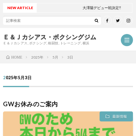
NEW ARTICLE
大澤陽デビュー戦決定‼
Ｅ＆Ｊカシアス・ボクシングジム
Ｅ＆Ｊカシアス, ボクシング, 格闘技, トレーニング, 横浜
2025年
5月
3日
HOME
ジ
2025年5月3日
ム
ご
GWお休みのご案内
に
挨
最
最新情報
つ
拶
新
試