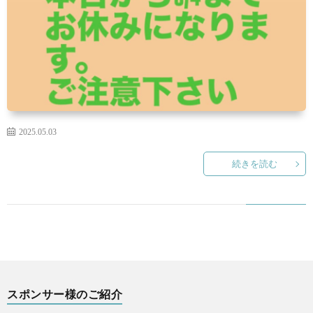
い
情
合
選
て
報
情
手
ト
報・
情
レ
入
結
報
ー
会・
ジ
2025.05.03
果
ナ
練
ム
お
続きを読む
ー
習
の
問
生
練
い
募
習
合
スポンサー様のご紹介
集
風
わ