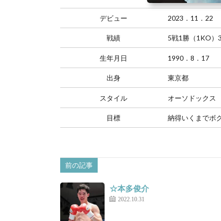
デビュー
2023．11．22
戦績
5戦1勝（1KO）
生年月日
1990．8．17
出身
東京都
スタイル
オーソドックス
目標
納得いくまでボ
前の記事
☆本多俊介
2022.10.31