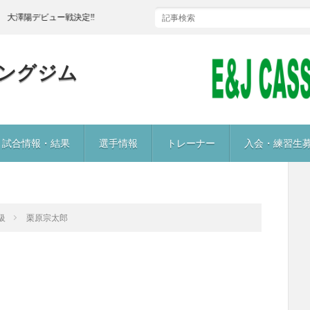
澤陽デビュー戦決定‼
ングジム
試合情報・結果
選手情報
トレーナー
入会・練習生
級
栗原宗太郎