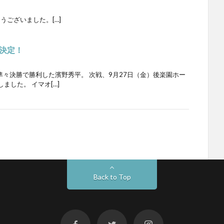
うございました。[…]
決定！
準々決勝で勝利した濱野秀平。 次戦、9月27日（金）後楽園ホー
ました。 イマオ[…]
Back to Top