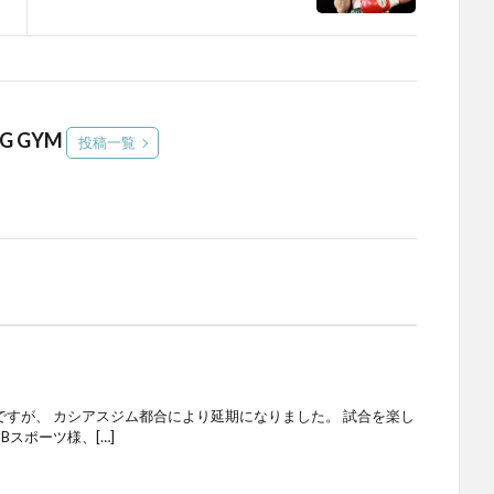
NG GYM
投稿一覧
合ですが、 カシアスジム都合により延期になりました。 試合を楽し
スポーツ様、[…]