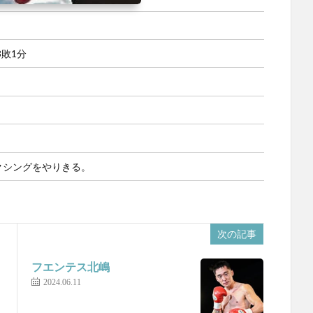
3敗1分
クシングをやりきる。
次の記事
フエンテス北嶋
2024.06.11