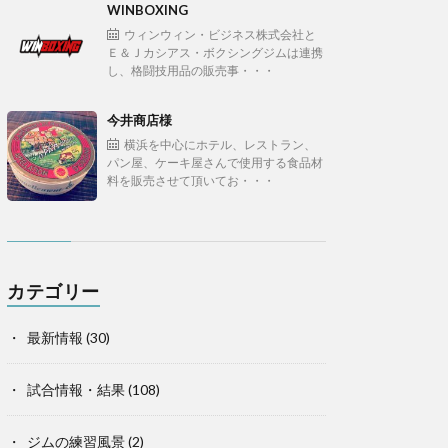
WINBOXING
ウィンウィン・ビジネス株式会社と
Ｅ＆Ｊカシアス・ボクシングジムは連携
し、格闘技用品の販売事・・・
今井商店様
横浜を中心にホテル、レストラン、
パン屋、ケーキ屋さんで使用する食品材
料を販売させて頂いてお・・・
カテゴリー
最新情報
(30)
試合情報・結果
(108)
ジムの練習風景
(2)