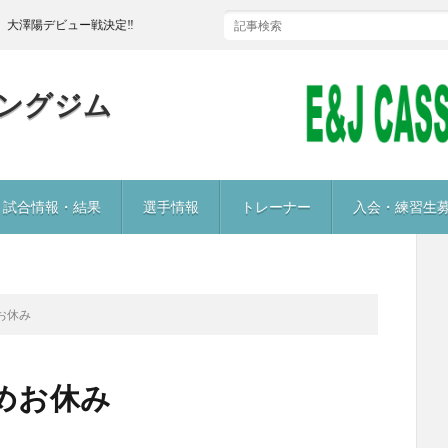
澤陽デビュー戦決定‼
ングジム
試合情報・結果
選手情報
トレーナー
入会・練習生
めお休み
ためお休み