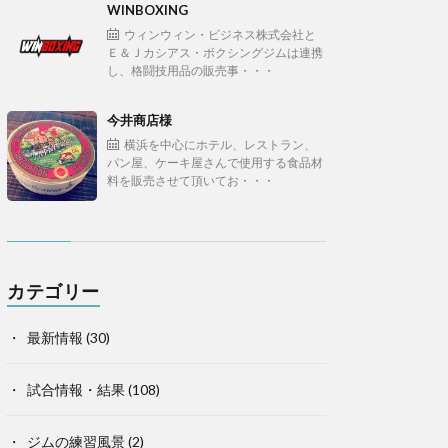
WINBOXING
ウィンウィン・ビジネス株式会社と
Ｅ＆Ｊカシアス・ボクシングジムは連携
し、格闘技用品の販売事・・・
今井商店様
横浜を中心にホテル、レストラン、
パン屋、ケーキ屋さんで使用する食品材
料を販売させて頂いてお・・・
カテゴリー
最新情報
(30)
試合情報・結果
(108)
ジムの練習風景
(2)