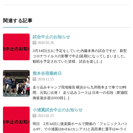
関連する記事
試合中止のお知らせ
2020.02.26
3月14日(土)に予定をしていた内藤未来の試合ですが、新型
コロナウイルスの影響で中止(延期)になってしまいました。
観戦を予定されていた皆様、試合を楽し[…]
熊本合宿最終日
2019.12.15
走り込みキャンプ現地報告 横浜から九州熊本まで車で13時
間。元気に出発！ 走り込みコースは 日本一の石段（釈迦院
御坂遊歩道)3333段 […]
小浦翼試合中止のお知らせ
2023.02.15
明日 2月16日に後楽園ホールで開催の「フェニックスバト
ル97」で小浦翼(28=E&Jカシアス)と高田勇仁選手(24=ライ