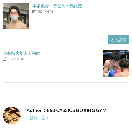
本多俊介 デビュー戦決定！
2022.04.01
景
せ
次の記事
小林航大新人王初戦
2022.04.16
Author：E&J CASSIUS BOXING GYM
投稿一覧