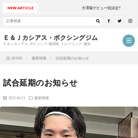
NEW ARTICLE
大澤陽デビュー戦決定‼
Ｅ＆Ｊカシアス・ボクシングジム
Ｅ＆Ｊカシアス, ボクシング, 格闘技, トレーニング, 横浜
最新情報
試合延期のお知らせ
HOME
ジ
試合延期のお知らせ
ム
ご
2022.04.13
最新情報
に
挨
最
つ
拶
新
試