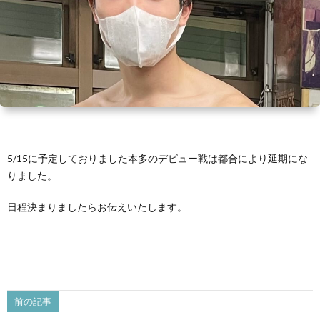
い
情
合
選
て
報
情
手
ト
報・
情
レ
入
結
報
ー
会・
ジ
5/15に予定しておりました本多のデビュー戦は都合により延期にな
果
ナ
練
ム
お
りました。
ー
習
の
問
日程決まりましたらお伝えいたします。
生
練
い
募
習
合
前の記事
集
風
わ