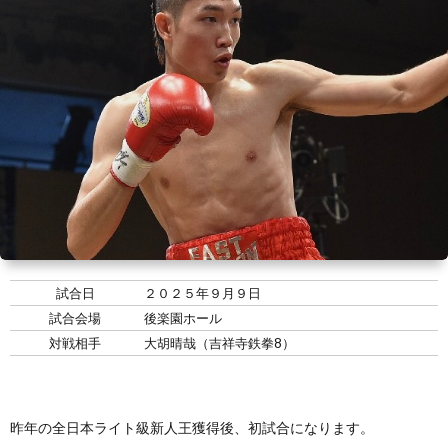
い
情
合
選
て
報
情
手
ト
報・
情
レ
入
結
報
ー
会・
ジ
果
ナ
練
ム
お
ー
習
の
問
試合日
２０２５年９月９日
試合会場
後楽園ホール
生
練
い
対戦相手
大胡晴哉（吉祥寺鉄拳8）
募
習
合
昨年の全日本ライト級新人王獲得後、初試合になります。
集
風
わ