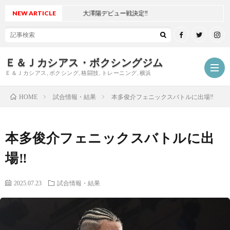
NEW ARTICLE
大澤陽デビュー戦決定‼
Ｅ＆Ｊカシアス・ボクシングジム
Ｅ＆Ｊカシアス, ボクシング, 格闘技, トレーニング, 横浜
試合情報・結果
本多俊介フェニックスバトルに出場‼
HOME
ジ
本多俊介フェニックスバトルに出
ム
ご
場‼
に
挨
最
2025.07.23
試合情報・結果
つ
拶
新
試