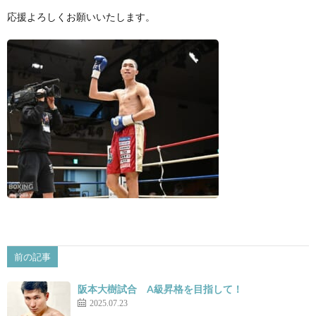
応援よろしくお願いいたします。
景
せ
前の記事
阪本大樹試合 A級昇格を目指して！
2025.07.23