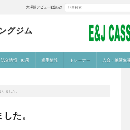
大澤陽デビュー戦決定‼
ングジム
試合情報・結果
選手情報
トレーナー
入会・練習生
まりました。
ました。