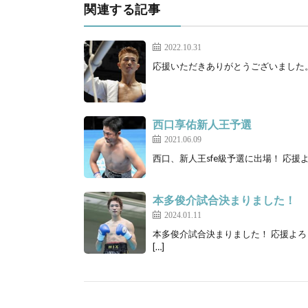
関連する記事
2022.10.31
応援いただきありがとうございました。 
西口享佑新人王予選
2021.06.09
西口、新人王sfe級予選に出場！ 応援
本多俊介試合決まりました！
2024.01.11
本多俊介試合決まりました！ 応援よ
[…]