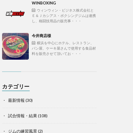
WINBOXING
ウィンウィン・ビジネス株式会社と
Ｅ＆Ｊカシアス・ボクシングジムは連携
し、格闘技用品の販売事・・・
今井商店様
横浜を中心にホテル、レストラン、
パン屋、ケーキ屋さんで使用する食品材
料を販売させて頂いてお・・・
カテゴリー
最新情報
(30)
試合情報・結果
(108)
ジムの練習風景
(2)