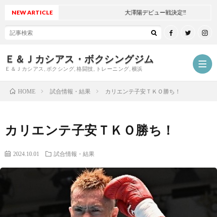
NEW ARTICLE
大澤陽デビュー戦決定‼
Ｅ＆Ｊカシアス・ボクシングジム
Ｅ＆Ｊカシアス, ボクシング, 格闘技, トレーニング, 横浜
試合情報・結果
カリエンテ子安ＴＫＯ勝ち！
HOME
ジ
カリエンテ子安ＴＫＯ勝ち！
ム
ご
2024.10.01
試合情報・結果
に
挨
最
つ
拶
新
試