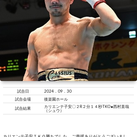
い
情
合
選
て
報
情
手
ト
報・
情
レ
入
結
報
ー
会・
ジ
果
ナ
練
ム
お
ー
習
の
問
試合日
2024．09．30
試合会場
後楽園ホール
生
練
い
カリエンテ子安〇２R２分１４秒TKO●西村直哉
試合結果
（シュウ）
募
習
合
カリエンテ子安ＴＫＯ勝ちでした。ご声援ありがとうございまし
集
風
わ