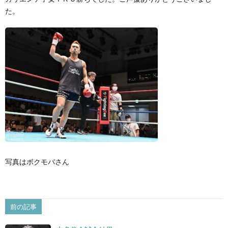
た。
景
せ
写真はボクモバさん
前の記事