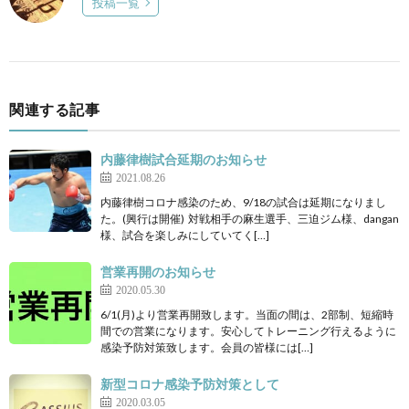
投稿一覧
関連する記事
内藤律樹試合延期のお知らせ
2021.08.26
内藤律樹コロナ感染のため、9/18の試合は延期になりまし
た。(興行は開催) 対戦相手の麻生選手、三迫ジム様、dangan
様、試合を楽しみにしていてく[…]
営業再開のお知らせ
2020.05.30
6/1(月)より営業再開致します。当面の間は、2部制、短縮時
間での営業になります。安心してトレーニング行えるように
感染予防対策致します。会員の皆様には[…]
新型コロナ感染予防対策として
2020.03.05