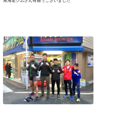
角海老ジムさん有難うございました
景
せ