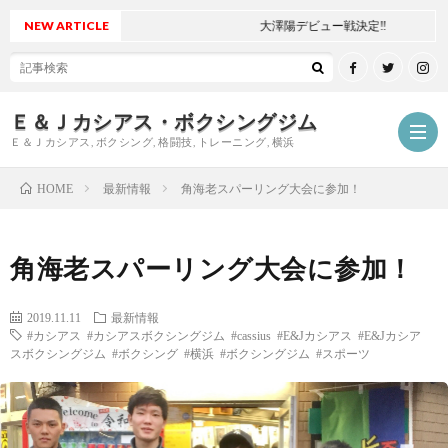
NEW ARTICLE
大澤陽デビュー戦決定‼
Ｅ＆Ｊカシアス・ボクシングジム
Ｅ＆Ｊカシアス, ボクシング, 格闘技, トレーニング, 横浜
最新情報
角海老スパーリング大会に参加！
HOME
ジ
角海老スパーリング大会に参加！
ム
ご
2019.11.11
最新情報
#カシアス #カシアスボクシングジム #cassius #E&Jカシアス #E&Jカシア
に
挨
最
スボクシングジム #ボクシング #横浜 #ボクシングジム #スポーツ
つ
拶
新
試