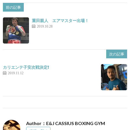
前の記事
重田親人 エアマスター出場！
2019.10.28
次の記事
カリエンテ子安次戦決定❗️
2019.11.12
Author：E&J CASSIUS BOXING GYM