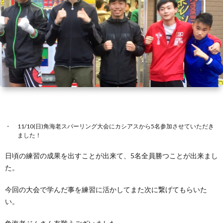
い
情
合
選
て
報
情
手
ト
報・
情
レ
入
結
報
ー
会・
ジ
果
ナ
練
ム
お
11/10(日)角海老スパーリング大会にカシアスから5名参加させていただき
ました！
ー
習
の
問
日頃の練習の成果を出すことが出来て、5名全員勝つことが出来まし
た。
生
練
い
今回の大会で学んだ事を練習に活かしてまた次に繋げてもらいた
募
習
合
い。
集
風
わ