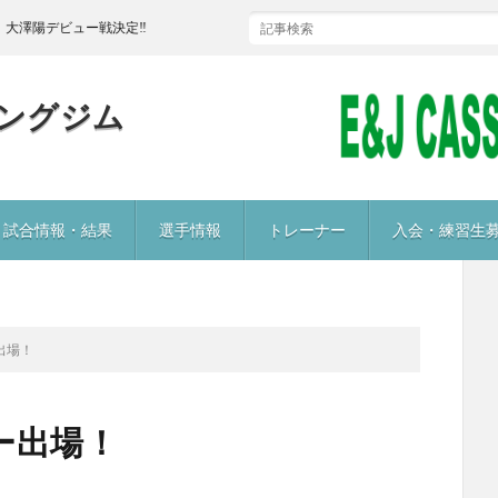
澤陽デビュー戦決定‼
ングジム
試合情報・結果
選手情報
トレーナー
入会・練習生
出場！
ー出場！