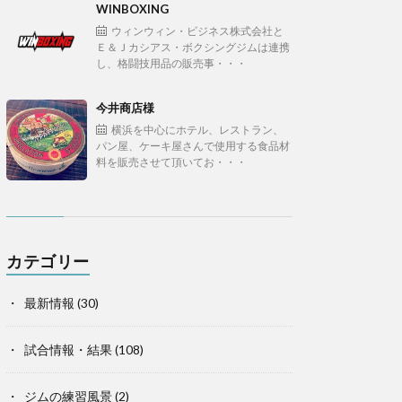
WINBOXING
ウィンウィン・ビジネス株式会社と
Ｅ＆Ｊカシアス・ボクシングジムは連携
し、格闘技用品の販売事・・・
今井商店様
横浜を中心にホテル、レストラン、
パン屋、ケーキ屋さんで使用する食品材
料を販売させて頂いてお・・・
カテゴリー
最新情報
(30)
試合情報・結果
(108)
ジムの練習風景
(2)