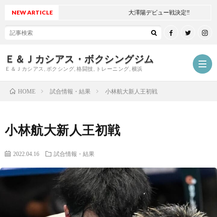
NEW ARTICLE
大澤陽デビュー戦決定‼
Ｅ＆Ｊカシアス・ボクシングジム
Ｅ＆Ｊカシアス, ボクシング, 格闘技, トレーニング, 横浜
試合情報・結果
小林航大新人王初戦
HOME
ジ
小林航大新人王初戦
ム
ご
2022.04.16
試合情報・結果
に
挨
最
つ
拶
新
試