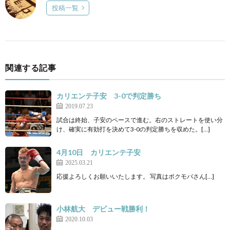
投稿一覧
関連する記事
カリエンテ子安 3-0で判定勝ち
2019.07.23
試合は終始、子安のペースで進む。右のストレートを使い分
け、確実に有効打を決めて3-0の判定勝ちを収めた。[…]
4月10日 カリエンテ子安
2025.03.21
応援よろしくお願いいたします。 写真はボクモバさん[…]
小林航大 デビュー戦勝利！
2020.10.03