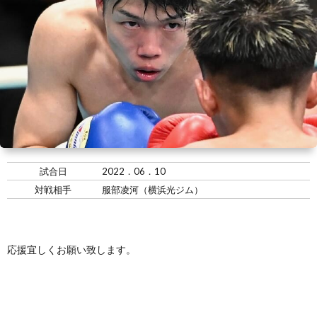
い
情
合
選
て
報
情
手
ト
報・
情
レ
入
結
報
ー
会・
ジ
果
ナ
練
ム
お
試合日
2022．06．10
対戦相手
服部凌河（横浜光ジム）
ー
習
の
問
生
練
い
応援宜しくお願い致します。
募
習
合
集
風
わ