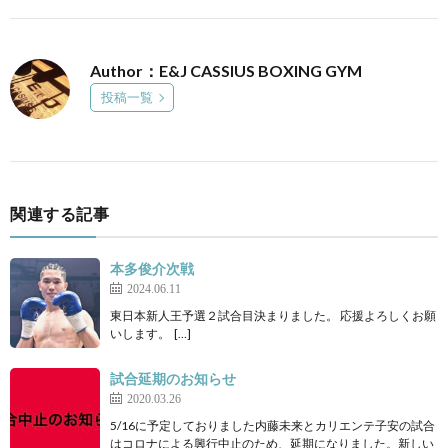
Author：E&J CASSIUS BOXING GYM
投稿一覧
関連する記事
本多俊介次戦
2024.06.11
東日本新人王予選２試合目決まりました。 応援よろしくお願
いします。 […]
試合延期のお知らせ
2020.03.26
5/16に予定しておりました内藤未来とカリエンテ子安の試合
はコロナによる興行中止のため、延期になりました。新しい