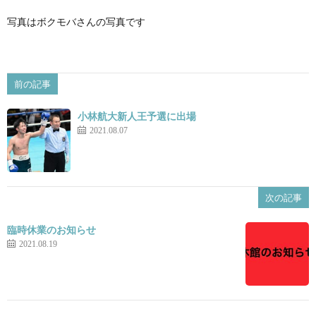
写真はボクモバさんの写真です
景
せ
前の記事
小林航大新人王予選に出場
2021.08.07
次の記事
臨時休業のお知らせ
2021.08.19