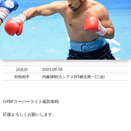
い
情
合
選
て
報
情
手
ト
報・
情
レ
入
結
報
ー
会・
ジ
果
ナ
練
ム
お
試合日
2021.09.18
対戦相手
内藤律樹(カシアス)VS麻生興一(三迫)
ー
習
の
問
生
練
い
OPBFスーパーライト級防衛戦
応援よろしくお願いします。
募
習
合
集
風
わ