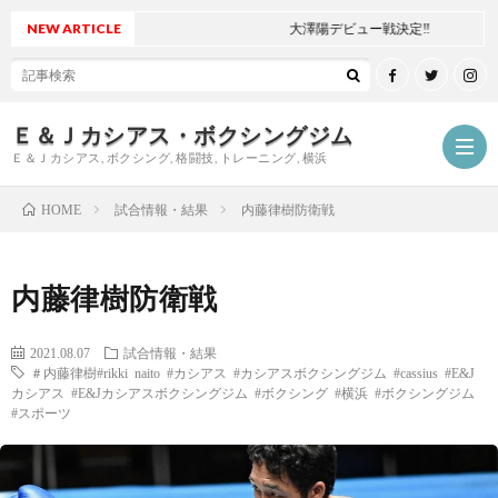
NEW ARTICLE
大澤陽デビュー戦決定‼
Ｅ＆Ｊカシアス・ボクシングジム
Ｅ＆Ｊカシアス, ボクシング, 格闘技, トレーニング, 横浜
試合情報・結果
内藤律樹防衛戦
HOME
ジ
内藤律樹防衛戦
ム
ご
2021.08.07
試合情報・結果
＃内藤律樹#rikki naito #カシアス #カシアスボクシングジム #cassius #E&J
に
挨
最
カシアス #E&Jカシアスボクシングジム #ボクシング #横浜 #ボクシングジム
#スポーツ
つ
拶
新
試