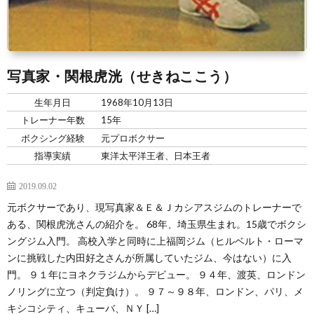
景
せ
写真家・関根虎洸（せきねここう）
生年月日
1968年10月13日
トレーナー年数
15年
ボクシング経験
元プロボクサー
指導実績
東洋太平洋王者、日本王者
2019.09.02
元ボクサーであり、現写真家＆Ｅ＆Ｊカシアスジムのトレーナーで
ある、関根虎洸さんの紹介を。 68年、埼玉県生まれ。15歳でボクシ
ングジム入門。 高校入学と同時に上福岡ジム（ヒルベルト・ローマ
ンに挑戦した内田好之さんが所属していたジム、今はない）に入
門。 ９１年にヨネクラジムからデビュー。 ９４年、渡英、ロンドン
ノリングに立つ（判定負け）。 ９７～９８年、ロンドン、パリ、メ
キシコシティ、キューバ、ＮＹ […]