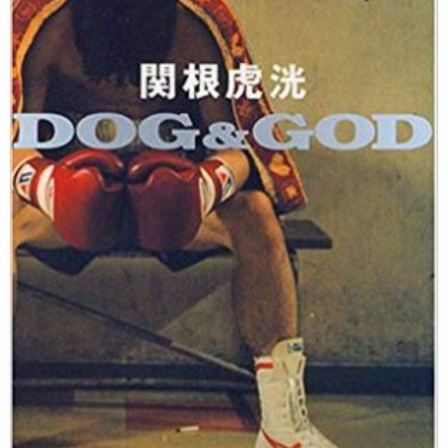
い
情
合
選
て
報
情
手
ト
報・
情
レ
入
結
報
ー
会・
ジ
果
ナ
練
ム
お
ー
習
の
問
生
練
い
募
習
合
集
風
わ