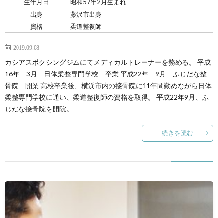
生年月日
昭和57年2月生まれ
出身
藤沢市出身
資格
柔道整復師
2019.09.08
カシアスボクシングジムにてメディカルトレーナーを務める。 平成
16年 3月 日体柔整専門学校 卒業 平成22年 9月 ふじだな整
骨院 開業 高校卒業後、横浜市内の接骨院に11年間勤めながら日体
柔整専門学校に通い、柔道整復師の資格を取得。 平成22年9月、ふ
じだな接骨院を開院。
続きを読む