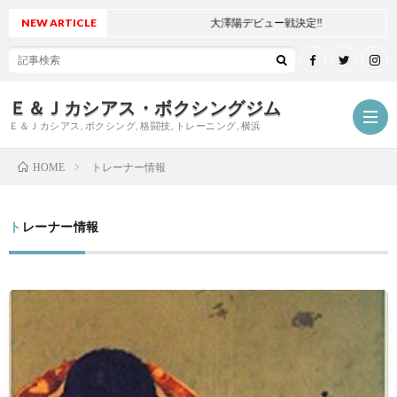
NEW ARTICLE
大澤陽デビュー戦決定‼
Ｅ＆Ｊカシアス・ボクシングジム
Ｅ＆Ｊカシアス, ボクシング, 格闘技, トレーニング, 横浜
トレーナー情報
HOME
ジ
トレーナー情報
ム
ご
に
挨
最
つ
拶
新
試