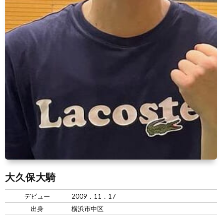
大久保大騎
デビュー
2009．11．17
出身
横浜市中区