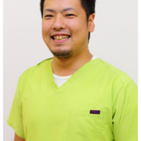
い
情
合
選
て
報
情
手
ト
報・
情
レ
入
結
報
ー
会・
ジ
果
ナ
練
ム
お
ー
習
の
問
生
練
い
募
習
合
集
風
わ