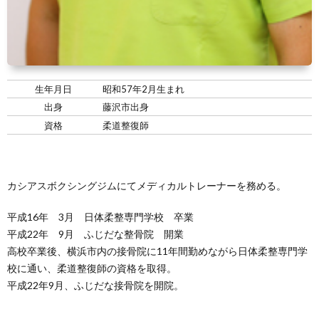
景
せ
生年月日
昭和57年2月生まれ
出身
藤沢市出身
資格
柔道整復師
カシアスボクシングジムにてメディカルトレーナーを務める。
平成16年 3月 日体柔整専門学校 卒業
平成22年 9月 ふじだな整骨院 開業
高校卒業後、横浜市内の接骨院に11年間勤めながら日体柔整専門学
校に通い、柔道整復師の資格を取得。
平成22年9月、ふじだな接骨院を開院。