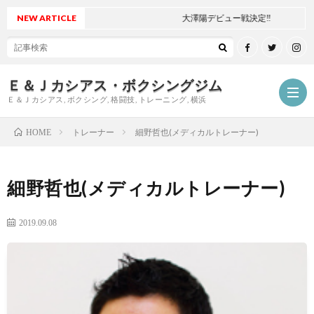
NEW ARTICLE
大澤陽デビュー戦決定‼
Ｅ＆Ｊカシアス・ボクシングジム
Ｅ＆Ｊカシアス, ボクシング, 格闘技, トレーニング, 横浜
トレーナー
細野哲也(メディカルトレーナー)
HOME
ジ
細野哲也(メディカルトレーナー)
ム
ご
2019.09.08
に
挨
最
つ
拶
新
試