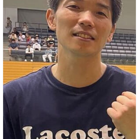
い
情
合
選
て
報
情
手
ト
報・
情
レ
入
結
報
ー
会・
ジ
果
ナ
練
ム
お
ー
習
の
問
生
練
い
募
習
合
集
風
わ