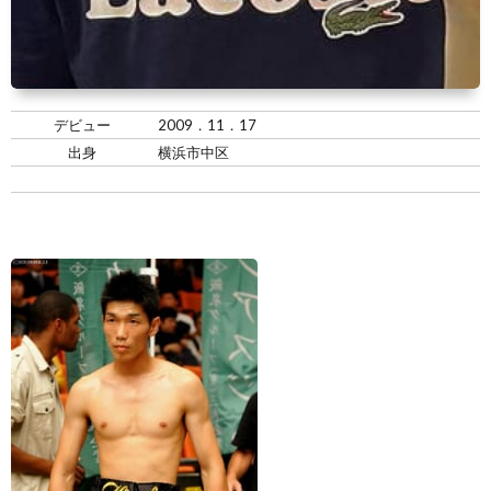
景
せ
デビュー
2009．11．17
出身
横浜市中区