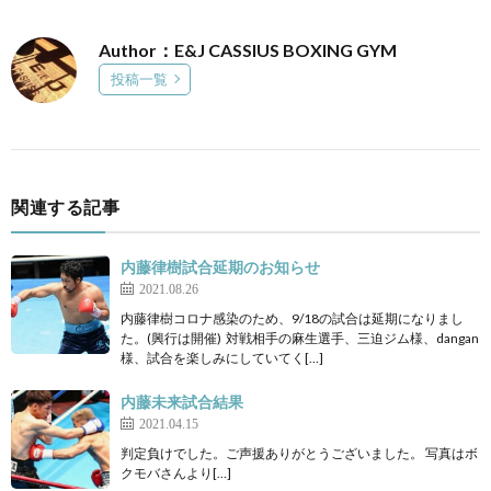
Author：E&J CASSIUS BOXING GYM
投稿一覧
関連する記事
内藤律樹試合延期のお知らせ
2021.08.26
内藤律樹コロナ感染のため、9/18の試合は延期になりまし
た。(興行は開催) 対戦相手の麻生選手、三迫ジム様、dangan
様、試合を楽しみにしていてく[…]
内藤未来試合結果
2021.04.15
判定負けでした。ご声援ありがとうございました。 写真はボ
クモバさんより[…]