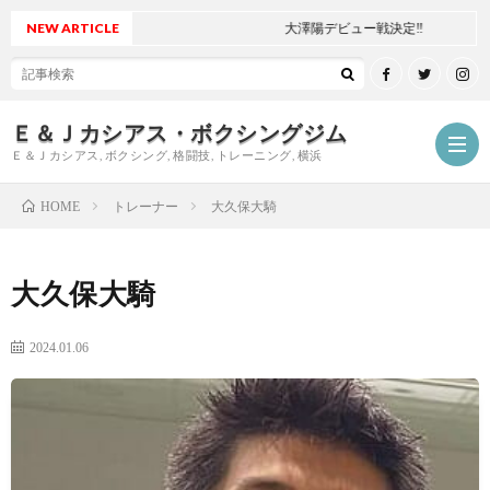
NEW ARTICLE
大澤陽デビュー戦決定‼
Ｅ＆Ｊカシアス・ボクシングジム
Ｅ＆Ｊカシアス, ボクシング, 格闘技, トレーニング, 横浜
トレーナー
大久保大騎
HOME
ジ
大久保大騎
ム
ご
2024.01.06
に
挨
最
つ
拶
新
試